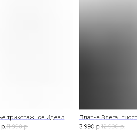
ье трикотажное Идеал
Платье Элегантнос
р.
11 990
р.
3 990
р.
12 990
р.