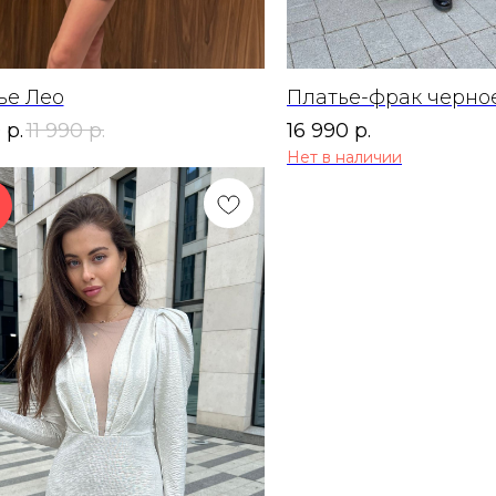
ье Лео
Платье-фрак черно
0
р.
11 990
р.
16 990
р.
Нет в наличии