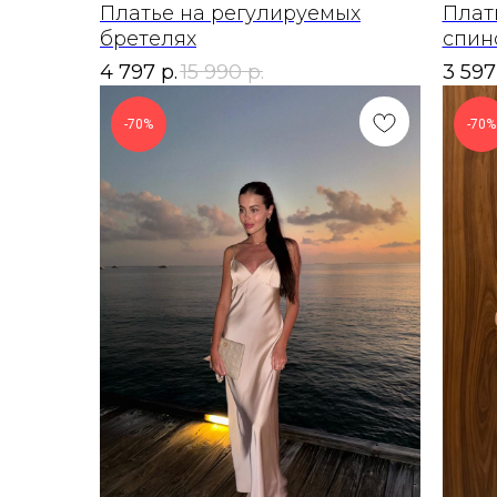
Платье на регулируемых
Плат
бретелях
спин
4 797
р.
15 990
р.
3 597
-70%
-70%