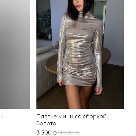
ть
Платье мини со сборкой
Золото
3 500
р.
8 990
р.