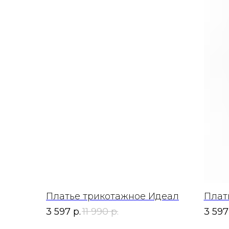
Платье трикотажное Идеал
Плат
3 597
р.
11 990
р.
3 597