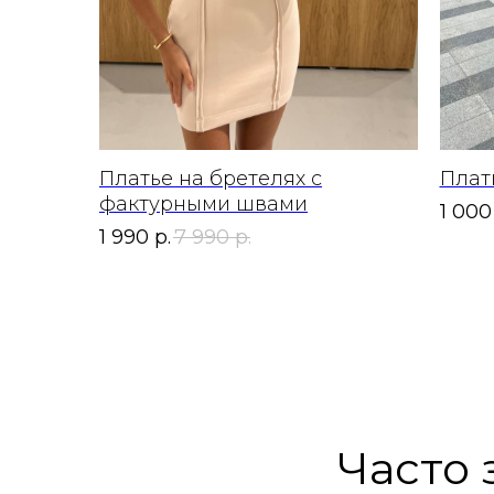
Платье на бретелях с
Плат
фактурными швами
1 000
1 990
р.
7 990
р.
Часто 