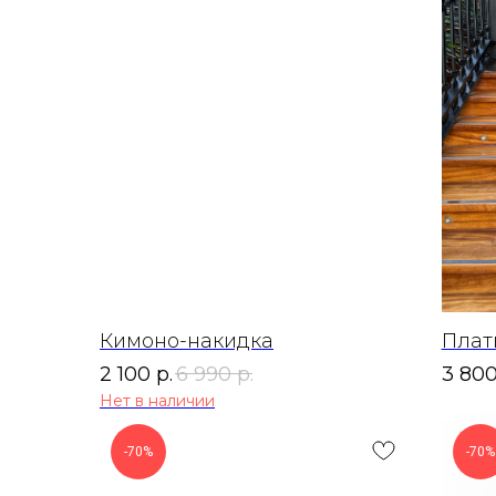
Кимоно-накидка
Плат
2 100
р.
6 990
р.
3 80
Нет в наличии
-70%
-70%