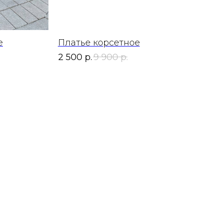
е
Платье корсетное
2 500
р.
9 900
р.