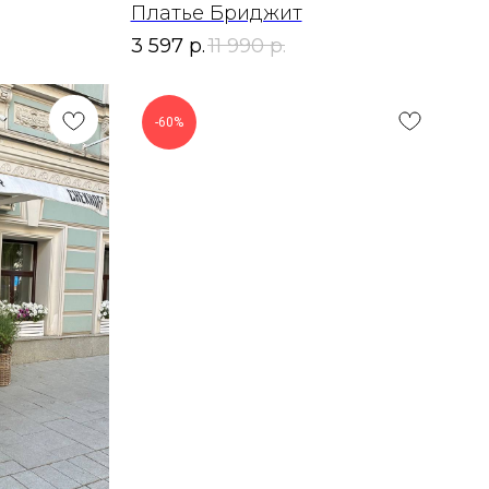
Платье Бриджит
3 597
р.
11 990
р.
-60%