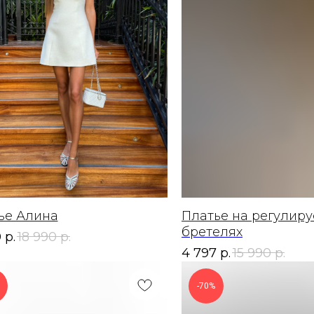
ье Алина
Платье на регулир
бретелях
0
р.
18 990
р.
4 797
р.
15 990
р.
-70%