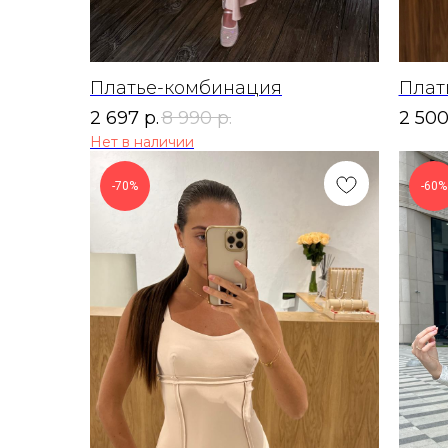
Платье-комбинация
Плат
2 697
р.
8 990
р.
2 50
Нет в наличии
-70%
-60%