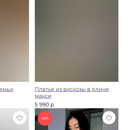
уемых
Платье из вискозы в длине
макси
5 990
р.
-60%