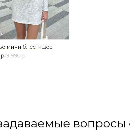
ье мини блестящее
р.
9 990
р.
задаваемые вопросы 