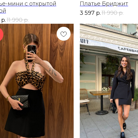
ье-мини с открытой
Платье Бриджит
ой
3 597
р.
11 990
р.
р.
11 990
р.