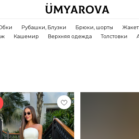
Юбки
Рубашки, Блузки
Брюки, шорты
Жаке
аж
Кашемир
Верхняя одежда
Толстовки