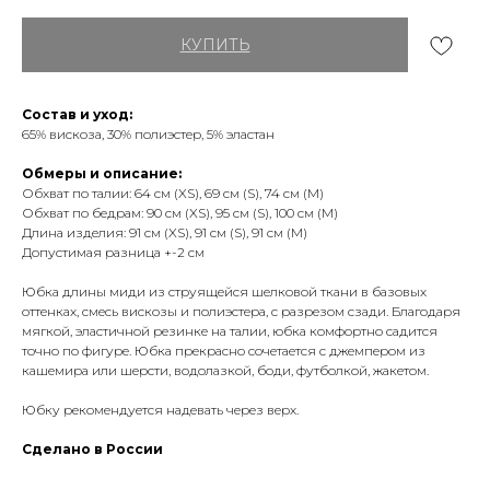
КУПИТЬ
Состав и уход:
65% вискоза, 30% полиэстер, 5% эластан
Обмеры и описание:
Обхват по талии: 64 см (XS), 69 см (S), 74 см (М)
Обхват по бедрам: 90 см (XS), 95 см (S), 100 см (М)
Длина изделия: 91 см (XS), 91 см (S), 91 см (М)
Допустимая разница +-2 см
Юбка длины миди из струящейся шелковой ткани в базовых
оттенках, смесь вискозы и полиэстера, с разрезом сзади. Благодаря
мягкой, эластичной резинке на талии, юбка комфортно садится
точно по фигуре. Юбка прекрасно сочетается с джемпером из
кашемира или шерсти, водолазкой, боди, футболкой, жакетом.
Юбку рекомендуется надевать через верх.
Сделано в России