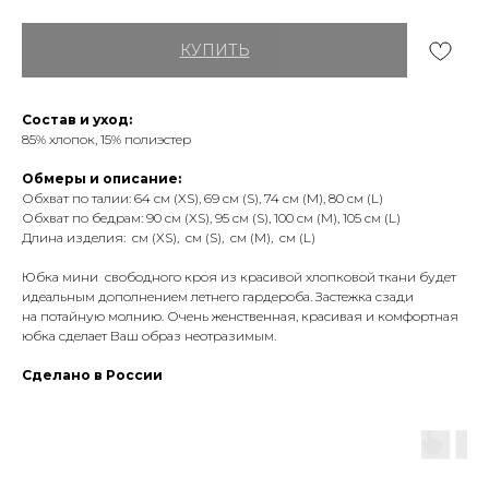
КУПИТЬ
Состав и уход:
85% хлопок, 15% полиэстер
Обмеры и описание:
Обхват по талии: 64 см (XS), 69 см (S), 74 см (М), 80 см (L)
Обхват по бедрам: 90 см (XS), 95 см (S), 100 см (М), 105 см (L)
Длина изделия: см (XS), см (S), см (М), см (L)
Юбка мини свободного кроя из красивой хлопковой ткани будет
идеальным дополнением летнего гардероба. Застежка сзади
на потайную молнию. Очень женственная, красивая и комфортная
юбка сделает Ваш образ неотразимым.
Сделано в России