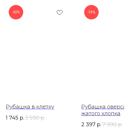
-50%
-70%
Рубашка в клетку
Рубашка оверсай
жатого хлопка
1 745
р.
3 590
р.
2 397
р.
7 990
р.