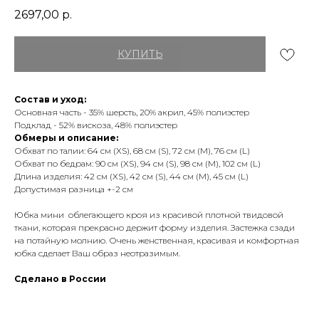
2697,00
р.
КУПИТЬ
Состав и уход:
Основная часть - 35% шерсть, 20% акрил, 45% полиэстер
Подклад - 52% вискоза, 48% полиэстер
Обмеры и описание:
Обхват по талии: 64 см (XS), 68 см (S), 72 см (М), 76 см (L)
Обхват по бедрам: 90 см (XS), 94 см (S), 98 см (М), 102 см (L)
Длина изделия: 42 см (XS), 42 см (S), 44 см (М), 45 см (L)
Допустимая разница +-2 см
Юбка мини облегающего кроя из красивой плотной твидовой
ткани, которая прекрасно держит форму изделия. Застежка сзади
на потайную молнию. Очень женственная, красивая и комфортная
юбка сделает Ваш образ неотразимым.
Сделано в России