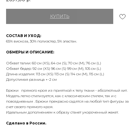
КУПИТЬ
СОСТАВ И УХОД:
65% вискоза, 30% полиэстер, 5% эластан.
ОБМЕРЫ И ОПИСАНИЕ:
Обхват талии: 60 см (XS), 64 см (S), 70 см (М), 76 см (L)
Обхват бедер: 92 см (XS) 96 см (S) 99 см (М), 105 см (L)
Длина изделия: 113 см (XS) 113 см (S) 114 см (М), 115 см (L)
Допустимая разница +-2 см
Брюки прямого кроя из приятной к телу ткани - абсолютный хит.
Модель легко стилизуется, как с классическим стилем, так и с
повседневным . Брюки прекрасно садятся на любой тип фигуры за
счет своего прямого кроя.
Идеальным дополнением к образу станет укороченный жакет.
Сделано в России.