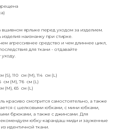
прещена
ка)
 вшивном ярлыке перед уходом за изделием.
изделия наизнанку при стирке.
 чем агрессивнее средство и чем длиннее цикл,
последствия для ткани - отдавайте
 уходу.
(S), 110 см (M), 114 см (L)
 см (M), 76 см (L)
м (M), 65 см (L)
ль красиво смотрится самостоятельно, а также
ается с шелковыми юбками, с мини юбками,
ыми брюками, а также с джинсами. Для
рекомендуем юбку-карандаш миди и зауженные
из идентичной ткани.