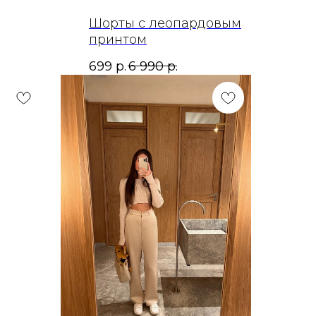
Шорты с леопардовым
принтом
699
р.
6 990
р.