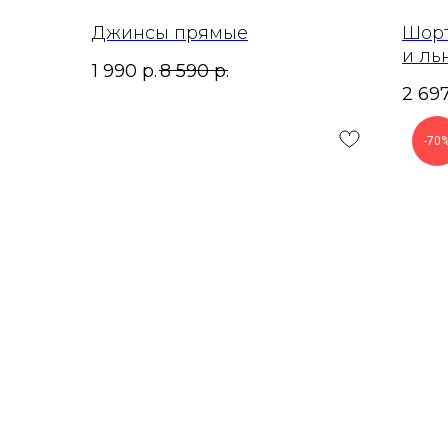
Джинсы прямые
Шорт
и ль
1 990
р.
8 590
р.
2 69
-70