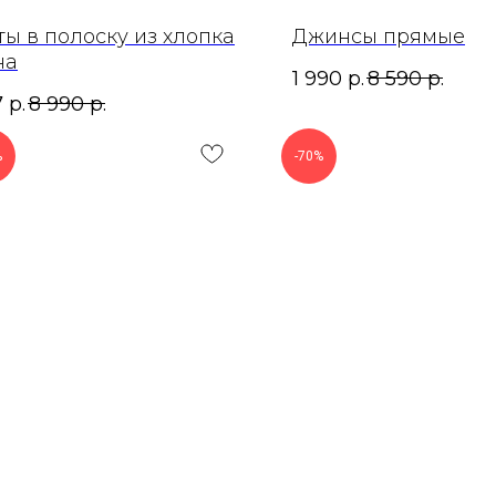
ы в полоску из хлопка
Джинсы прямые
на
1 990
р.
8 590
р.
7
р.
8 990
р.
%
-70%