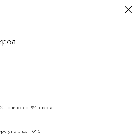
кроя
7% полиэстер, 5% эластан
ре утюга до 110°C