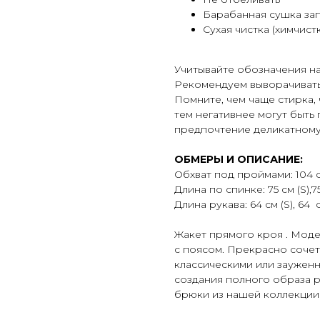
Барабанная сушка за
Сухая чистка (химчист
Учитывайте обозначения на
Рекомендуем выворачивать 
Помните, чем чаще стирка,
тем негативнее могут быть 
предпочтение деликатному
ОБМЕРЫ И ОПИСАНИЕ:
Обхват под проймами: 104 см 
Длина по спинке: 75 см (S),75
Длина рукава: 64 см (S), 64 с
Жакет прямого кроя . Моде
с поясом. Прекрасно сочет
классическими или зауженн
создания полного образа 
брюки из нашей коллекции 